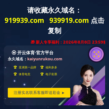
请输入验证码下载附件
HTH.COM
|
九游官方站网站入口
|
九游会·AG·「中国」官方网
站
|
米兰电竞
|
开云世界杯
|
九游娱乐
|
开云链接官网_开云(中
国)
|
九游（JIUYOU.COM）娱乐第一门户
|
开云(中国)官方网
站
|